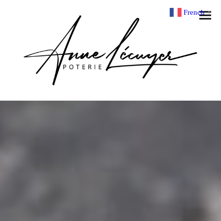
French
▼